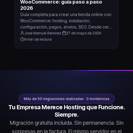
WooCommerce: guía paso a paso
2026
Guía completa para crear una tienda online con
WooCommerce: hosting, instalación,
configuración, pagos, envíos, SEO. Desde cero
hasta vendiendo.
José Manuel Ramírez
·
27 de mayo de 2026
·
9 min de lectura
Más de 50 migraciones realizadas · 0 incidencias
Tu Empresa Merece Hosting que Funcione.
Siempre.
Migración gratuita incluida. Sin permanencia. Sin
sorpresas en la factura. El mismo servidor en el