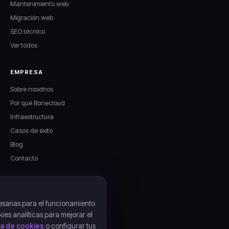
Mantenimiento web
Migración web
SEO técnico
Ver todos
EMPRESA
Sobre nosotros
Por qué Bonecloud
Infraestructura
Casos de éxito
Blog
Contacto
LEGAL
Aviso legal
sarias para el funcionamiento
kies analíticas para mejorar el
Política de privacidad
ica de cookies
o configurar tus