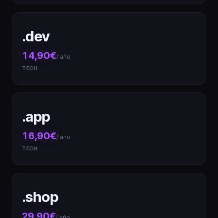
.dev
14,90€
/ año
TECH
.app
16,90€
/ año
TECH
.shop
29,90€
/ año