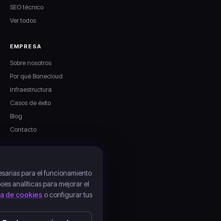
SEO técnico
Ver todos
EMPRESA
Sobre nosotros
Por qué Bonecloud
Infraestructura
Casos de éxito
Blog
Contacto
LEGAL
Aviso legal
sarias para el funcionamiento
kies analíticas para mejorar el
Política de privacidad
ica de cookies
o configurar tus
Política de cookies
Condiciones de contratación