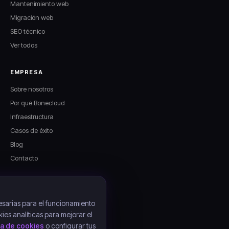
Mantenimiento web
Migración web
SEO técnico
Ver todos
EMPRESA
Sobre nosotros
Por qué Bonecloud
Infraestructura
Casos de éxito
Blog
Contacto
LEGAL
Aviso legal
sarias para el funcionamiento
kies analíticas para mejorar el
Política de privacidad
ica de cookies
o configurar tus