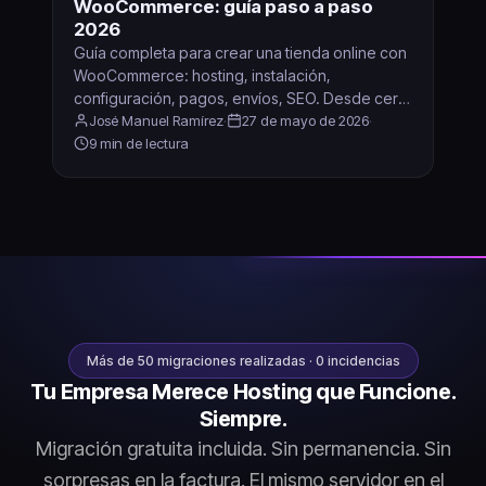
WooCommerce: guía paso a paso
2026
Guía completa para crear una tienda online con
WooCommerce: hosting, instalación,
configuración, pagos, envíos, SEO. Desde cero
hasta vendiendo.
José Manuel Ramírez
·
27 de mayo de 2026
·
9 min de lectura
Más de 50 migraciones realizadas · 0 incidencias
Tu Empresa Merece Hosting que Funcione.
Siempre.
Migración gratuita incluida. Sin permanencia. Sin
sorpresas en la factura. El mismo servidor en el