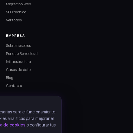
Migración web
SEO técnico
Ver todos
EMPRESA
Sobre nosotros
Por qué Bonecloud
Infraestructura
Casos de éxito
Blog
Contacto
LEGAL
Aviso legal
sarias para el funcionamiento
kies analíticas para mejorar el
Política de privacidad
ica de cookies
o configurar tus
Política de cookies