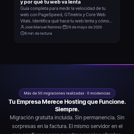
y por qué tu web va lenta
Guía completa para medir la velocidad de tu
web con PageSpeed, GTmetrix y Core Web
Vitals. Identifica qué hace tu web lenta y cómo
arreglarlo.
José Manuel Ramírez
·
29 de mayo de 2026
·
8 min de lectura
Más de 50 migraciones realizadas · 0 incidencias
Tu Empresa Merece Hosting que Funcione.
Siempre.
Migración gratuita incluida. Sin permanencia. Sin
sorpresas en la factura. El mismo servidor en el