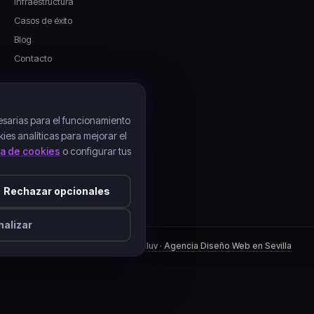
Infraestructura
Casos de éxito
Blog
Contacto
LEGAL
Aviso legal
sarias para el funcionamiento
kies analíticas para mejorar el
Política de privacidad
ica de cookies
o configurar tus
Política de cookies
Condiciones de contratación
Rechazar opcionales
Configuración de cookies
alizar
© 2016-2026 Bonecloud ·
Boneluv · Agencia Diseño Web en Sevilla