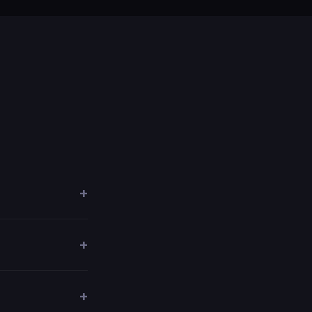
+
+
+