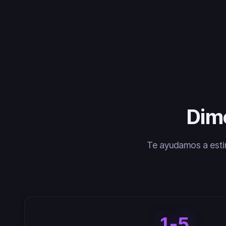
Dime
Te ayudamos a estim
1-5