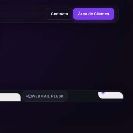
Contacto
Área de Clientes
ALIAS
Ilimitados
WEBMAIL PLESK
ssassin