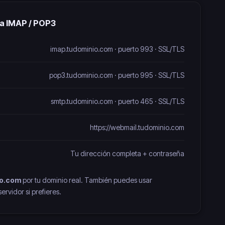
da IMAP / POP3
imap.tudominio.com · puerto 993 · SSL/TLS
pop3.tudominio.com · puerto 995 · SSL/TLS
smtp.tudominio.com · puerto 465 · SSL/TLS
https://webmail.tudominio.com
Tu dirección completa + contraseña
io.com
por tu dominio real. También puedes usar
rvidor si prefieres.